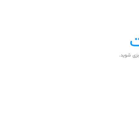
ت
زی شوید.