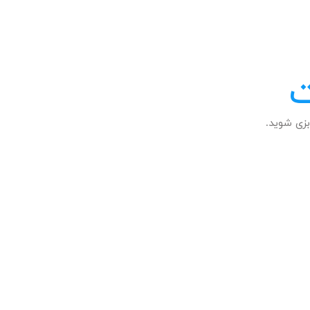
ت
زی شوید.