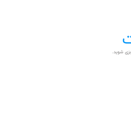
ت
زی شوید.